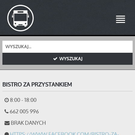
Toggle
navigati
WYSZUKAJ
BISTRO ZA PRZYSTANKIEM
8:00 - 18:00
662 005 996
BRAK DANYCH
HTTPS://WWW.FACEBOOK.COM/BISTRO-ZA-